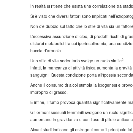
In realtà si ritiene che esista una correlazione tra stadi
Si è visto che diversi fattori sono implicati nell’eziopatoge
Non c’è dubbio sul fatto che lo stile di vita sia un fatto
L’eccessiva assunzione di cibo, di prodotti ricchi di gra
disturbi metabolici tra cui iperinsulinemia, una condiz
buccia d’arancia.
2
Uno stile di vita sedentario svolge un ruolo simile
.
Infatti, la mancanza di attività fisica aumenta la gravi
sanguigni. Questa condizione porta all'ipossia seconda
Anche il consumo di alcol stimola la lipogenesi e pr
improprio di grasso.
E infine, il fumo provoca quantità significativamente mag
Gli ormoni sessuali femminili svolgono un ruolo significa
aumentano in gravidanza o con l'uso di pillole anticonc
Alcuni studi indicano gli estrogeni come il principale fat