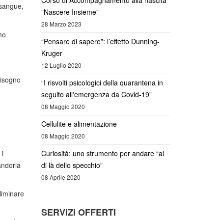
Corso di Accompagnamento alla nascita
 sangue,
"Nascere Insieme"
28 Marzo 2023
mo
“Pensare di sapere”: l’effetto Dunning-
Kruger
12 Luglio 2020
bisogno
“I risvolti psicologici della quarantena in
seguito all'emergenza da Covid-19”
08 Maggio 2020
Cellulite e alimentazione
08 Maggio 2020
 i
Curiosità: uno strumento per andare “al
andorla
di là dello specchio”
08 Aprile 2020
eliminare
SERVIZI OFFERTI