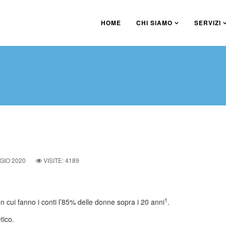
HOME
CHI SIAMO
SERVIZI
GIO 2020
VISITE: 4189
1
n cui fanno i conti l’85% delle donne sopra i 20 anni
.
tico.