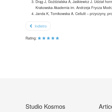
Drąg J, Goździalska A, Jaśkiewicz J. Udział hor
Krakowska Akademia im. Andrzeja Frycza Modr
Janda K, Tomikowska A. Cellulit – przyczyny, pro
Indietro
Rating:
Studio Kosmos
Artic