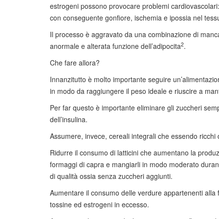
estrogeni possono provocare problemi cardiovascolari: 
con conseguente gonfiore, ischemia e ipossia nel tess
Il processo è aggravato da una combinazione di manc
2
anormale e alterata funzione dell’adipocita
.
Che fare allora?
Innanzitutto è molto importante seguire un’alimentazion
in modo da raggiungere il peso ideale e riuscire a mant
Per far questo è importante eliminare gli zuccheri se
dell’insulina.
Assumere, invece, cereali integrali che essendo ricchi di
Ridurre il consumo di latticini che aumentano la produzi
formaggi di capra e mangiarli in modo moderato durante
di qualità ossia senza zuccheri aggiunti.
Aumentare il consumo delle verdure appartenenti alla fam
tossine ed estrogeni in eccesso.