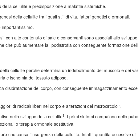
o della cellulite e predisposizione a malattie sistemiche.
nesi della cellulite tra i quali stili di vita, fattori genetici e ormonali.
re importantissimo.
ssi, con alto contenuto di sale e conservanti sono associati allo sviluppo 
ione che può aumentare la lipodistrofia con conseguente formazione dell
tà della cellulite perché determina un indebolimento del muscolo e dei vas
ria e ischemia del tessuto adiposo.
ovoca disidratazione del corpo, con conseguente immagazzinamento ecce
3
giori di radicali liberi nel corpo e alterazioni del microcircolo
.
3
tivo nello sviluppo della cellulite
. I primi sintomi compaiono nella pube
ezionali o terapia ormonale sostitutiva.
tore che causa l'insorgenza della cellulite. Infatti, quantità eccessive di