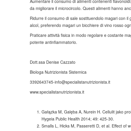
Aumentare il consumo di alimenti contenenti flavonoidi
da migliorare il microcircolo. Questi alimenti hanno anc
Ridurre il consumo di sale sostituendolo magari con il g
alcol, preferendo magari un bicchiere di vino rosso ogni
Praticare attività fisica in modo regolare e costante m
potente antinfiammatorio.
Dott.ssa Denise Cazzato
Biologa Nutrizionista Sistemica
3392643745-info@specialistanutrizionista.it
www.specialistanutrizionista.it
Gałązka M, Galęba A, Nurein H. Cellulit jako pr
Hygeia Public Health 2014; 49: 425-30.
Smalls L, Hicks M, Passeretti D, et al. Effect of