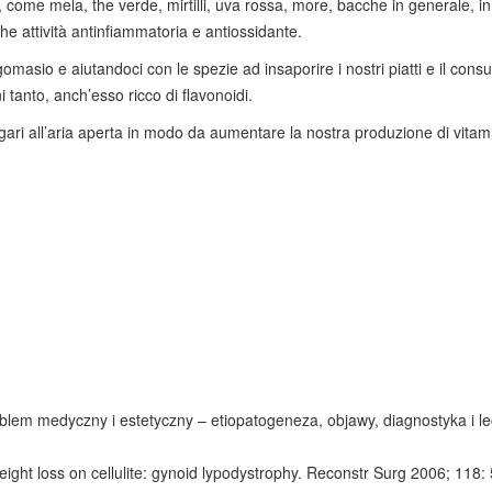
, come mela, the verde, mirtilli, uva rossa, more, bacche in generale, 
he attività antinfiammatoria e antiossidante.
omasio e aiutandoci con le spezie ad insaporire i nostri piatti e il cons
 tanto, anch’esso ricco di flavonoidi.
agari all’aria aperta in modo da aumentare la nostra produzione di vitam
oblem medyczny i estetyczny – etiopatogeneza, objawy, diagnostyka i le
 weight loss on cellulite: gynoid lypodystrophy. Reconstr Surg 2006; 118: