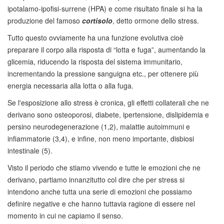
ipotalamo-ipofisi-surrene (HPA) e come risultato finale si ha la
produzione del famoso
c
o
rtisolo
, detto ormone dello stress.
Tutto questo ovviamente ha una funzione evolutiva cioè
preparare il corpo alla risposta di “lotta e fuga”, aumentando la
glicemia, riducendo la risposta del sistema immunitario,
incrementando la pressione sanguigna etc., per ottenere più
energia necessaria alla lotta o alla fuga.
Se l'esposizione allo stress è cronica, gli effetti collaterali che ne
derivano sono osteoporosi, diabete, ipertensione, dislipidemia e
persino neurodegenerazione (1,2), malattie autoimmuni e
infiammatorie (3,4), e infine, non meno importante, disbiosi
intestinale (5).
Visto il periodo che stiamo vivendo e tutte le emozioni che ne
derivano, partiamo innanzitutto col dire che per stress si
intendono anche tutta una serie di emozioni che possiamo
definire negative e che hanno tuttavia ragione di essere nel
momento in cui ne capiamo il senso.