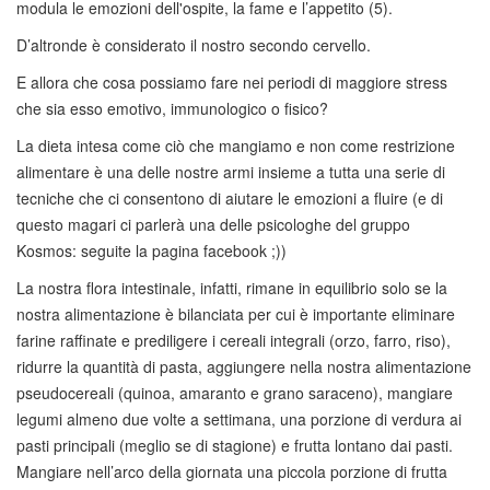
modula le emozioni dell'ospite, la fame e l’appetito (5).
D’altronde è considerato il nostro secondo cervello.
E allora che cosa possiamo fare nei periodi di maggiore stress
che sia esso emotivo, immunologico o fisico?
La dieta intesa come ciò che mangiamo e non come restrizione
alimentare è una delle nostre armi insieme a tutta una serie di
tecniche che ci consentono di aiutare le emozioni a fluire (e di
questo magari ci parlerà una delle psicologhe del gruppo
Kosmos: seguite la pagina facebook ;))
La nostra flora intestinale, infatti, rimane in equilibrio solo se la
nostra alimentazione è bilanciata per cui è importante eliminare
farine raffinate e prediligere i cereali integrali (orzo, farro, riso),
ridurre la quantità di pasta, aggiungere nella nostra alimentazione
pseudocereali (quinoa, amaranto e grano saraceno), mangiare
legumi almeno due volte a settimana, una porzione di verdura ai
pasti principali (meglio se di stagione) e frutta lontano dai pasti.
Mangiare nell’arco della giornata una piccola porzione di frutta