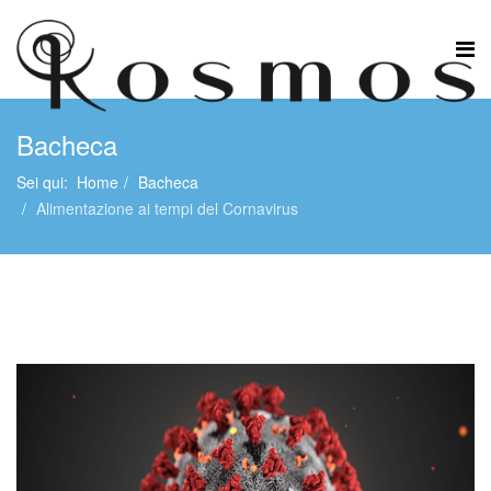
Bacheca
Sei qui:
Home
Bacheca
Alimentazione ai tempi del Cornavirus